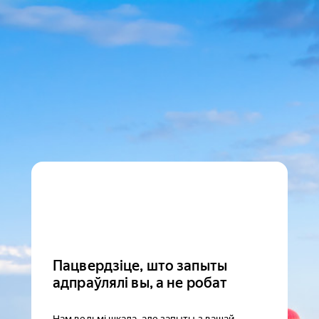
Пацвердзіце, што запыты
адпраўлялі вы, а не робат