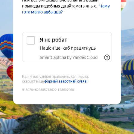
Нам вельмі шкада, але запыты з вашай
прылады падобныя да аўтаматычных.
Чаму
гэта магло адбыцца?
Я не робат
Націсніце, каб працягнуць
SmartCaptcha by Yandex Cloud
Калі ў вас узніклі праблемы, калі ласка,
скарыстайце
формай зваротнай сувязі
9180704629885713622
:
1786070601