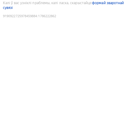
Калі ў вас узніклі праблемы, калі ласка, скарыстайце
формай зваротнай
сувязі
9190922725978459884
:
1786222862