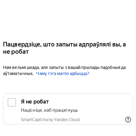
Пацвердзіце, што запыты адпраўлялі вы, а
не робат
Нам вельмі шкада, але запыты з вашай прылады падобныя да
аўтаматычных.
Чаму гэта магло адбыцца?
Я не робат
Націсніце, каб працягнуць
SmartCaptcha by Yandex Cloud