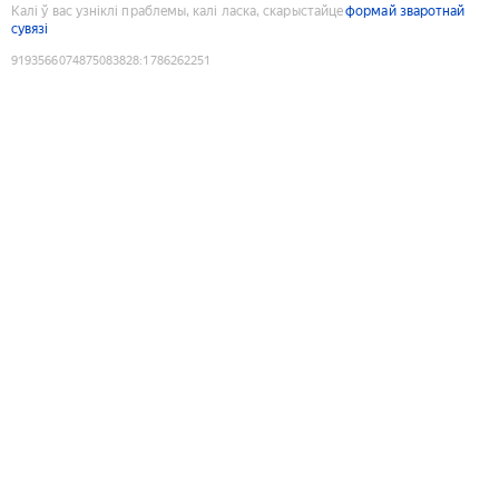
Калі ў вас узніклі праблемы, калі ласка, скарыстайце
формай зваротнай
сувязі
9193566074875083828
:
1786262251