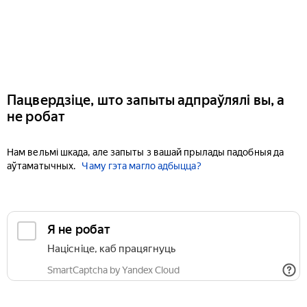
Пацвердзіце, што запыты адпраўлялі вы, а
не робат
Нам вельмі шкада, але запыты з вашай прылады падобныя да
аўтаматычных.
Чаму гэта магло адбыцца?
Я не робат
Націсніце, каб працягнуць
SmartCaptcha by Yandex Cloud