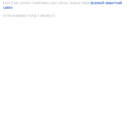
Калі ў вас узніклі праблемы, калі ласка, скарыстайце
формай зваротнай
сувязі
9179034969065719706
:
1786045721