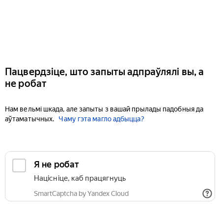
Пацвердзіце, што запыты адпраўлялі вы, а
не робат
Нам вельмі шкада, але запыты з вашай прылады падобныя да
аўтаматычных.
Чаму гэта магло адбыцца?
Я не робат
Націсніце, каб працягнуць
SmartCaptcha by Yandex Cloud