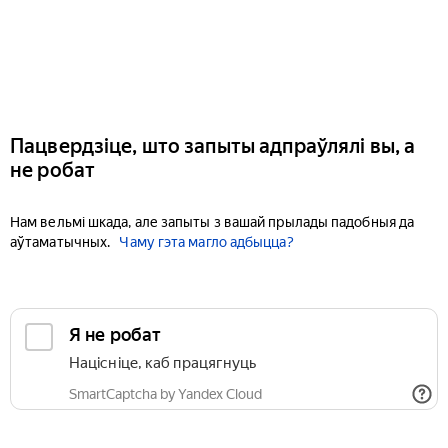
Пацвердзіце, што запыты адпраўлялі вы, а
не робат
Нам вельмі шкада, але запыты з вашай прылады падобныя да
аўтаматычных.
Чаму гэта магло адбыцца?
Я не робат
Націсніце, каб працягнуць
SmartCaptcha by Yandex Cloud