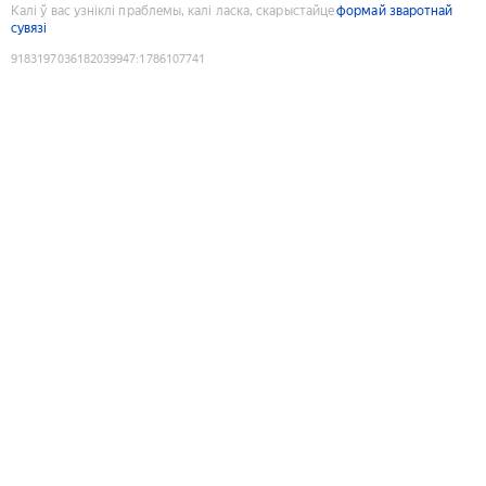
Калі ў вас узніклі праблемы, калі ласка, скарыстайце
формай зваротнай
сувязі
9183197036182039947
:
1786107741