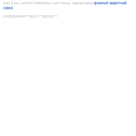
Калі ў вас узніклі праблемы, калі ласка, скарыстайце
формай зваротнай
сувязі
9193030915641706252
:
1786254277