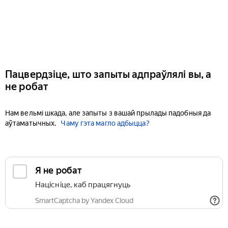
Пацвердзіце, што запыты адпраўлялі вы, а
не робат
Нам вельмі шкада, але запыты з вашай прылады падобныя да
аўтаматычных.
Чаму гэта магло адбыцца?
Я не робат
Націсніце, каб працягнуць
SmartCaptcha by Yandex Cloud