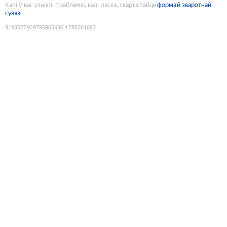
Калі ў вас узніклі праблемы, калі ласка, скарыстайце
формай зваротнай
сувязі
9193527929795965436
:
1786261683