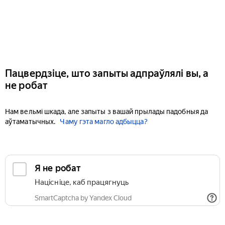
Пацвердзіце, што запыты адпраўлялі вы, а
не робат
Нам вельмі шкада, але запыты з вашай прылады падобныя да
аўтаматычных.
Чаму гэта магло адбыцца?
Я не робат
Націсніце, каб працягнуць
SmartCaptcha by Yandex Cloud