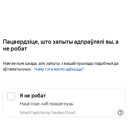
Пацвердзіце, што запыты адпраўлялі вы, а
не робат
Нам вельмі шкада, але запыты з вашай прылады падобныя да
аўтаматычных.
Чаму гэта магло адбыцца?
Я не робат
Націсніце, каб працягнуць
SmartCaptcha by Yandex Cloud