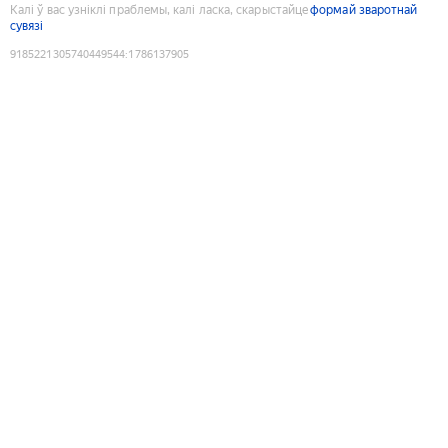
Калі ў вас узніклі праблемы, калі ласка, скарыстайце
формай зваротнай
сувязі
9185221305740449544
:
1786137905