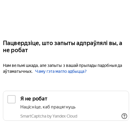
Пацвердзіце, што запыты адпраўлялі вы, а
не робат
Нам вельмі шкада, але запыты з вашай прылады падобныя да
аўтаматычных.
Чаму гэта магло адбыцца?
Я не робат
Націсніце, каб працягнуць
SmartCaptcha by Yandex Cloud