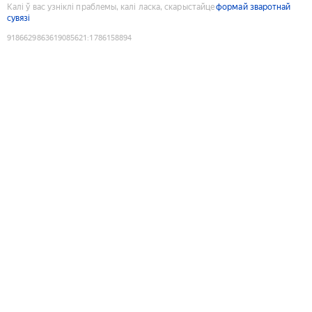
Калі ў вас узніклі праблемы, калі ласка, скарыстайце
формай зваротнай
сувязі
9186629863619085621
:
1786158894