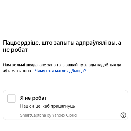
Пацвердзіце, што запыты адпраўлялі вы, а
не робат
Нам вельмі шкада, але запыты з вашай прылады падобныя да
аўтаматычных.
Чаму гэта магло адбыцца?
Я не робат
Націсніце, каб працягнуць
SmartCaptcha by Yandex Cloud