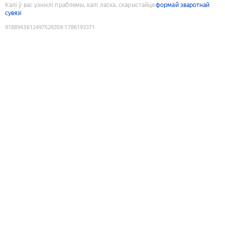
Калі ў вас узніклі праблемы, калі ласка, скарыстайце
формай зваротнай
сувязі
9188943612497528359
:
1786193371