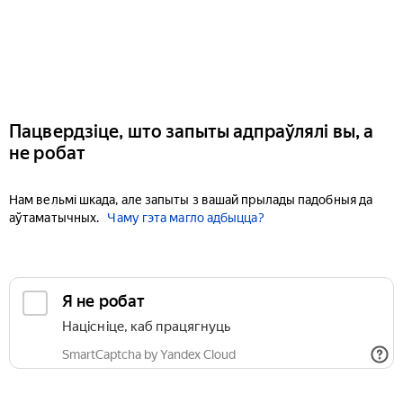
Пацвердзіце, што запыты адпраўлялі вы, а
не робат
Нам вельмі шкада, але запыты з вашай прылады падобныя да
аўтаматычных.
Чаму гэта магло адбыцца?
Я не робат
Націсніце, каб працягнуць
SmartCaptcha by Yandex Cloud