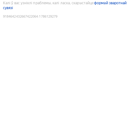
Калі ў вас узніклі праблемы, калі ласка, скарыстайце
формай зваротнай
сувязі
9184642432667422064
:
1786129279