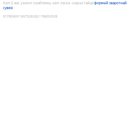
Калі ў вас узніклі праблемы, калі ласка, скарыстайце
формай зваротнай
сувязі
9179558911657528328
:
1786053528