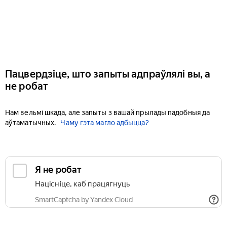
Пацвердзіце, што запыты адпраўлялі вы, а
не робат
Нам вельмі шкада, але запыты з вашай прылады падобныя да
аўтаматычных.
Чаму гэта магло адбыцца?
Я не робат
Націсніце, каб працягнуць
SmartCaptcha by Yandex Cloud