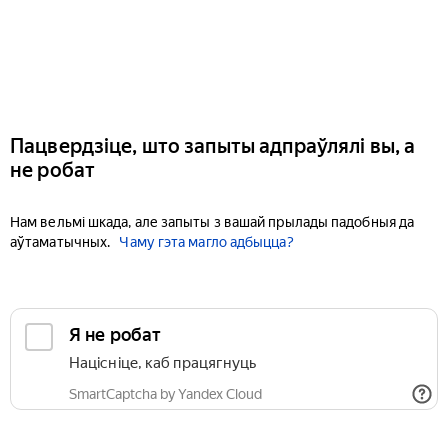
Пацвердзіце, што запыты адпраўлялі вы, а
не робат
Нам вельмі шкада, але запыты з вашай прылады падобныя да
аўтаматычных.
Чаму гэта магло адбыцца?
Я не робат
Націсніце, каб працягнуць
SmartCaptcha by Yandex Cloud