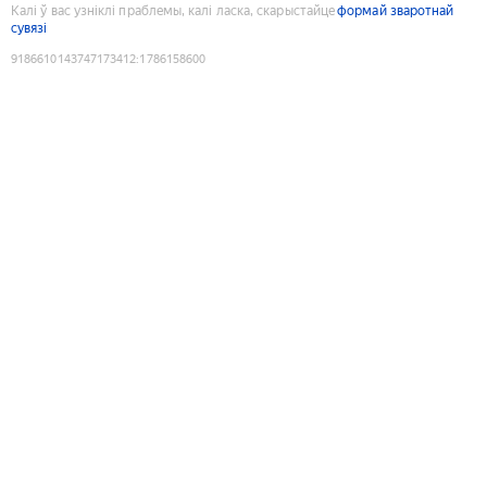
Калі ў вас узніклі праблемы, калі ласка, скарыстайце
формай зваротнай
сувязі
9186610143747173412
:
1786158600