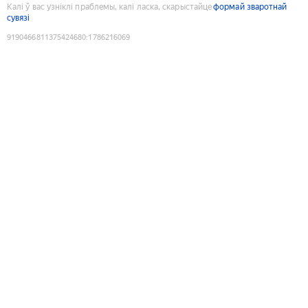
Калі ў вас узніклі праблемы, калі ласка, скарыстайце
формай зваротнай
сувязі
9190466811375424680
:
1786216069