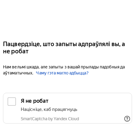
Пацвердзіце, што запыты адпраўлялі вы, а
не робат
Нам вельмі шкада, але запыты з вашай прылады падобныя да
аўтаматычных.
Чаму гэта магло адбыцца?
Я не робат
Націсніце, каб працягнуць
SmartCaptcha by Yandex Cloud