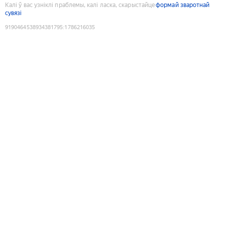
Калі ў вас узніклі праблемы, калі ласка, скарыстайце
формай зваротнай
сувязі
9190464538934381795
:
1786216035