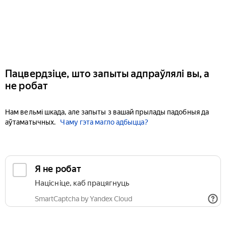
Пацвердзіце, што запыты адпраўлялі вы, а
не робат
Нам вельмі шкада, але запыты з вашай прылады падобныя да
аўтаматычных.
Чаму гэта магло адбыцца?
Я не робат
Націсніце, каб працягнуць
SmartCaptcha by Yandex Cloud