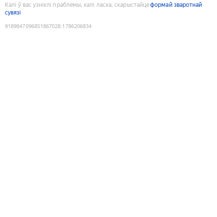
Калі ў вас узніклі праблемы, калі ласка, скарыстайце
формай зваротнай
сувязі
9189847096851867028
:
1786206834