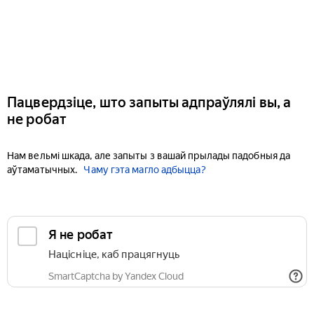
Пацвердзіце, што запыты адпраўлялі вы, а
не робат
Нам вельмі шкада, але запыты з вашай прылады падобныя да
аўтаматычных.
Чаму гэта магло адбыцца?
Я не робат
Націсніце, каб працягнуць
SmartCaptcha by Yandex Cloud