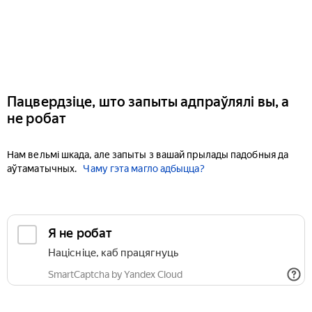
Пацвердзіце, што запыты адпраўлялі вы, а
не робат
Нам вельмі шкада, але запыты з вашай прылады падобныя да
аўтаматычных.
Чаму гэта магло адбыцца?
Я не робат
Націсніце, каб працягнуць
SmartCaptcha by Yandex Cloud