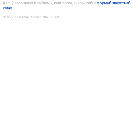
Калі ў вас узніклі праблемы, калі ласка, скарыстайце
формай зваротнай
сувязі
9186587840654296706
:
1786158268