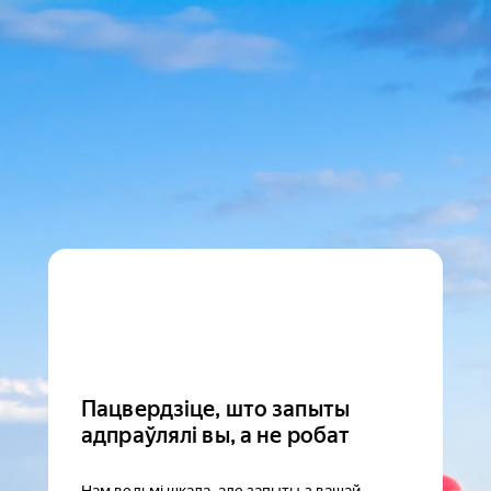
Пацвердзіце, што запыты
адпраўлялі вы, а не робат