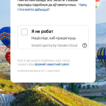
Нам вельмі шкада, але запыты з вашай
прылады падобныя да аўтаматычных.
Чаму
гэта магло адбыцца?
Я не робат
Націсніце, каб працягнуць
SmartCaptcha by Yandex Cloud
Калі ў вас узніклі праблемы, калі ласка,
скарыстайце
формай зваротнай сувязі
9189509476049416157
:
1786201803