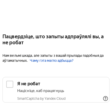
Пацвердзіце, што запыты адпраўлялі вы, а
не робат
Нам вельмі шкада, але запыты з вашай прылады падобныя да
аўтаматычных.
Чаму гэта магло адбыцца?
Я не робат
Націсніце, каб працягнуць
SmartCaptcha by Yandex Cloud