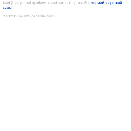
Калі ў вас узніклі праблемы, калі ласка, скарыстайце
формай зваротнай
сувязі
9194981913796939230
:
1786283349