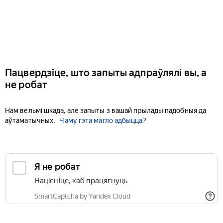
Пацвердзіце, што запыты адпраўлялі вы, а
не робат
Нам вельмі шкада, але запыты з вашай прылады падобныя да
аўтаматычных.
Чаму гэта магло адбыцца?
Я не робат
Націсніце, каб працягнуць
SmartCaptcha by Yandex Cloud