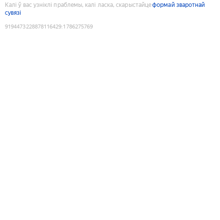
Калі ў вас узніклі праблемы, калі ласка, скарыстайце
формай зваротнай
сувязі
9194473228878116429
:
1786275769