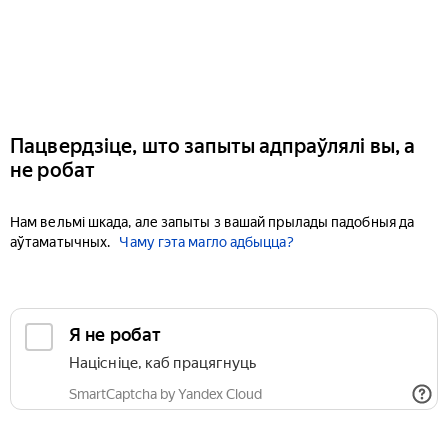
Пацвердзіце, што запыты адпраўлялі вы, а
не робат
Нам вельмі шкада, але запыты з вашай прылады падобныя да
аўтаматычных.
Чаму гэта магло адбыцца?
Я не робат
Націсніце, каб працягнуць
SmartCaptcha by Yandex Cloud