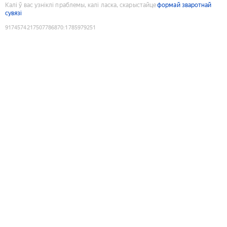
Калі ў вас узніклі праблемы, калі ласка, скарыстайце
формай зваротнай
сувязі
9174574217507786870
:
1785979251