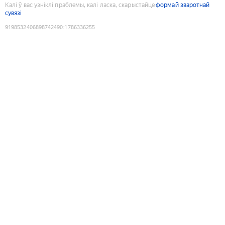
Калі ў вас узніклі праблемы, калі ласка, скарыстайце
формай зваротнай
сувязі
9198532406898742490
:
1786336255