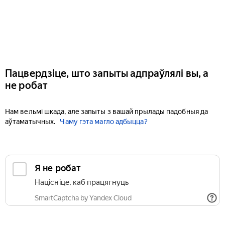
Пацвердзіце, што запыты адпраўлялі вы, а
не робат
Нам вельмі шкада, але запыты з вашай прылады падобныя да
аўтаматычных.
Чаму гэта магло адбыцца?
Я не робат
Націсніце, каб працягнуць
SmartCaptcha by Yandex Cloud