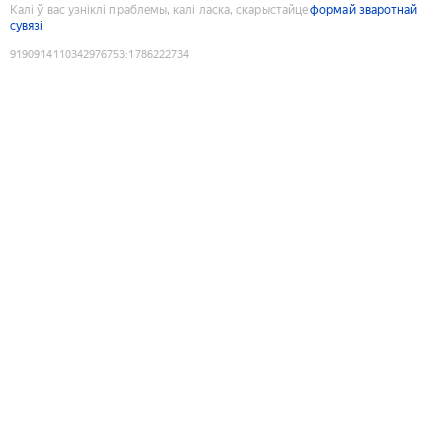
Калі ў вас узніклі праблемы, калі ласка, скарыстайце
формай зваротнай
сувязі
9190914110342976753
:
1786222734