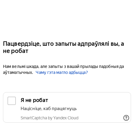
Пацвердзіце, што запыты адпраўлялі вы, а
не робат
Нам вельмі шкада, але запыты з вашай прылады падобныя да
аўтаматычных.
Чаму гэта магло адбыцца?
Я не робат
Націсніце, каб працягнуць
SmartCaptcha by Yandex Cloud