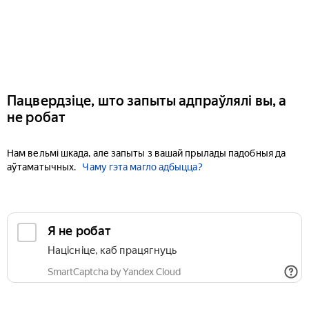
Пацвердзіце, што запыты адпраўлялі вы, а
не робат
Нам вельмі шкада, але запыты з вашай прылады падобныя да
аўтаматычных.
Чаму гэта магло адбыцца?
Я не робат
Націсніце, каб працягнуць
SmartCaptcha by Yandex Cloud