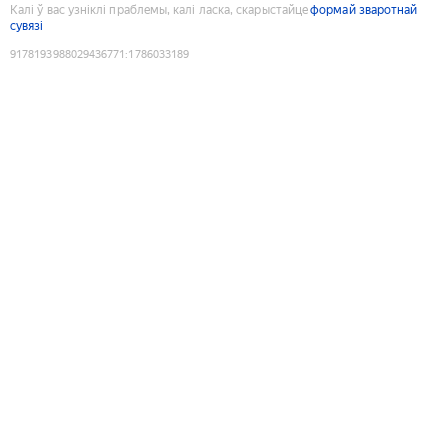
Калі ў вас узніклі праблемы, калі ласка, скарыстайце
формай зваротнай
сувязі
9178193988029436771
:
1786033189