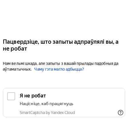
Пацвердзіце, што запыты адпраўлялі вы, а
не робат
Нам вельмі шкада, але запыты з вашай прылады падобныя да
аўтаматычных.
Чаму гэта магло адбыцца?
Я не робат
Націсніце, каб працягнуць
SmartCaptcha by Yandex Cloud