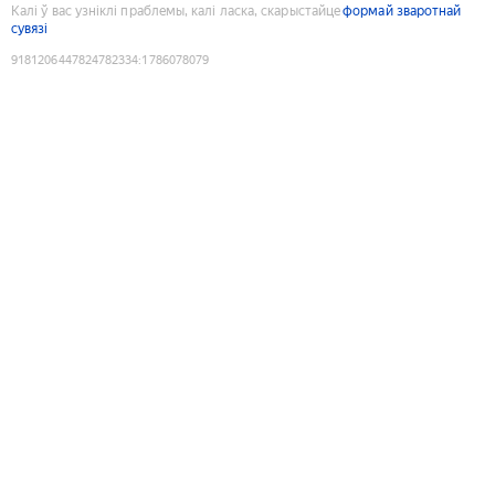
Калі ў вас узніклі праблемы, калі ласка, скарыстайце
формай зваротнай
сувязі
9181206447824782334
:
1786078079