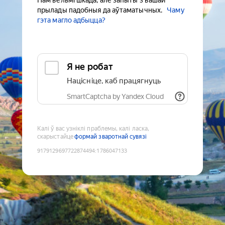
Нам вельмі шкада, але запыты з вашай
прылады падобныя да аўтаматычных.
Чаму
гэта магло адбыцца?
Я не робат
Націсніце, каб працягнуць
SmartCaptcha by Yandex Cloud
Калі ў вас узніклі праблемы, калі ласка,
скарыстайце
формай зваротнай сувязі
9179129697722874494
:
1786047133