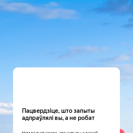
Пацвердзіце, што запыты
адпраўлялі вы, а не робат