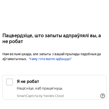
Пацвердзіце, што запыты адпраўлялі вы, а
не робат
Нам вельмі шкада, але запыты з вашай прылады падобныя да
аўтаматычных.
Чаму гэта магло адбыцца?
Я не робат
Націсніце, каб працягнуць
SmartCaptcha by Yandex Cloud