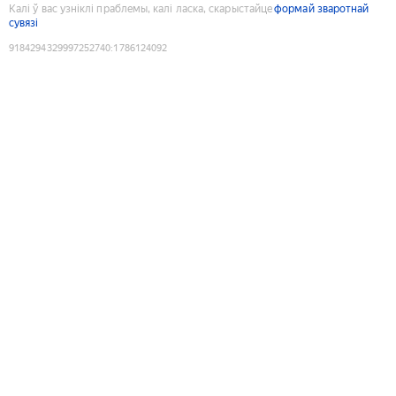
Калі ў вас узніклі праблемы, калі ласка, скарыстайце
формай зваротнай
сувязі
9184294329997252740
:
1786124092