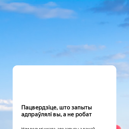
Пацвердзіце, што запыты
адпраўлялі вы, а не робат