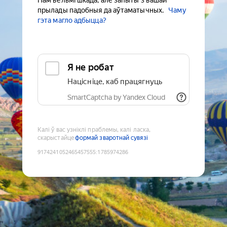
Нам вельмі шкада, але запыты з вашай
прылады падобныя да аўтаматычных.
Чаму
гэта магло адбыцца?
Я не робат
Націсніце, каб працягнуць
SmartCaptcha by Yandex Cloud
Калі ў вас узніклі праблемы, калі ласка,
скарыстайце
формай зваротнай сувязі
9174241052465457555
:
1785974286