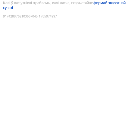
Калі ў вас узніклі праблемы, калі ласка, скарыстайце
формай зваротнай
сувязі
9174288762103667045
:
1785974997