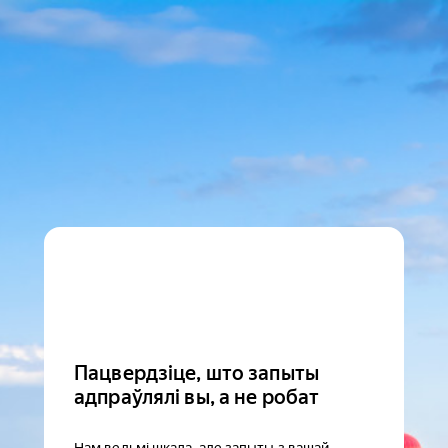
Пацвердзіце, што запыты
адпраўлялі вы, а не робат