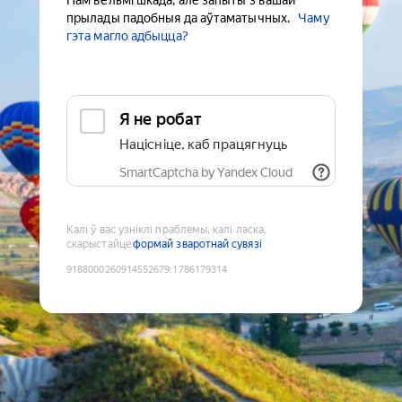
Нам вельмі шкада, але запыты з вашай
прылады падобныя да аўтаматычных.
Чаму
гэта магло адбыцца?
Я не робат
Націсніце, каб працягнуць
SmartCaptcha by Yandex Cloud
Калі ў вас узніклі праблемы, калі ласка,
скарыстайце
формай зваротнай сувязі
9188000260914552679
:
1786179314