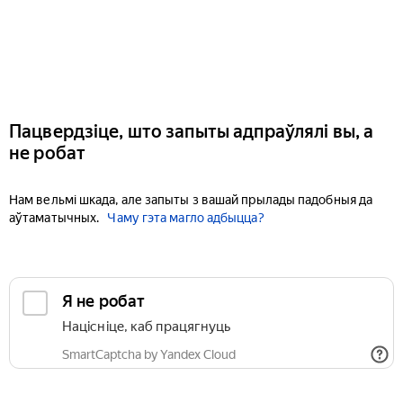
Пацвердзіце, што запыты адпраўлялі вы, а
не робат
Нам вельмі шкада, але запыты з вашай прылады падобныя да
аўтаматычных.
Чаму гэта магло адбыцца?
Я не робат
Націсніце, каб працягнуць
SmartCaptcha by Yandex Cloud