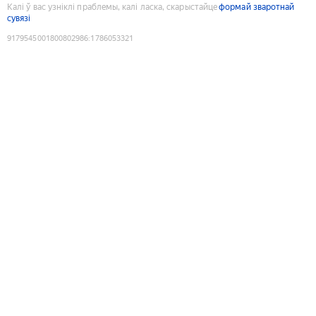
Калі ў вас узніклі праблемы, калі ласка, скарыстайце
формай зваротнай
сувязі
9179545001800802986
:
1786053321