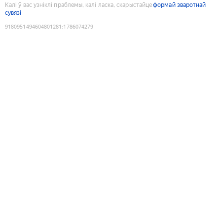
Калі ў вас узніклі праблемы, калі ласка, скарыстайце
формай зваротнай
сувязі
9180951494604801281
:
1786074279