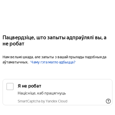
Пацвердзіце, што запыты адпраўлялі вы, а
не робат
Нам вельмі шкада, але запыты з вашай прылады падобныя да
аўтаматычных.
Чаму гэта магло адбыцца?
Я не робат
Націсніце, каб працягнуць
SmartCaptcha by Yandex Cloud