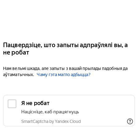
Пацвердзіце, што запыты адпраўлялі вы, а
не робат
Нам вельмі шкада, але запыты з вашай прылады падобныя да
аўтаматычных.
Чаму гэта магло адбыцца?
Я не робат
Націсніце, каб працягнуць
SmartCaptcha by Yandex Cloud