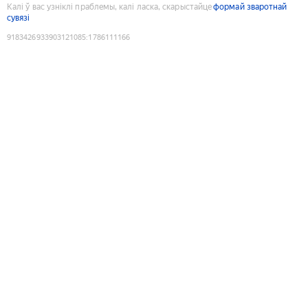
Калі ў вас узніклі праблемы, калі ласка, скарыстайце
формай зваротнай
сувязі
9183426933903121085
:
1786111166