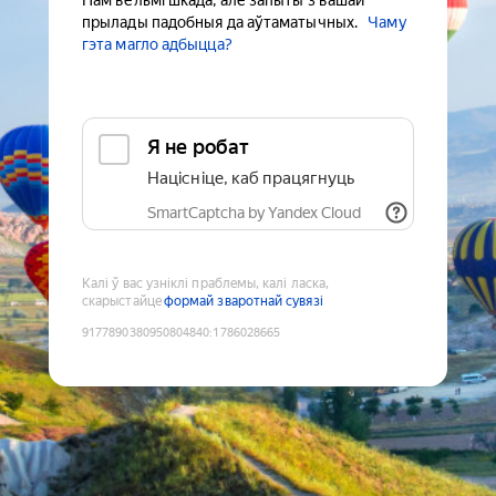
Нам вельмі шкада, але запыты з вашай
прылады падобныя да аўтаматычных.
Чаму
гэта магло адбыцца?
Я не робат
Націсніце, каб працягнуць
SmartCaptcha by Yandex Cloud
Калі ў вас узніклі праблемы, калі ласка,
скарыстайце
формай зваротнай сувязі
9177890380950804840
:
1786028665