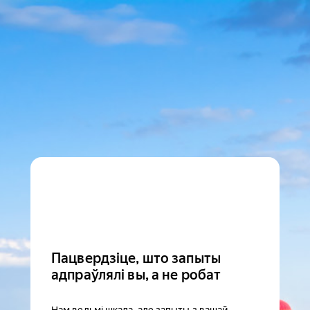
Пацвердзіце, што запыты
адпраўлялі вы, а не робат