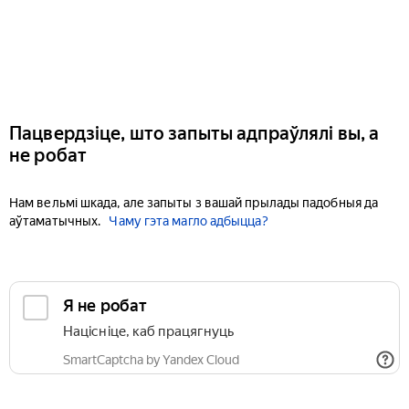
Пацвердзіце, што запыты адпраўлялі вы, а
не робат
Нам вельмі шкада, але запыты з вашай прылады падобныя да
аўтаматычных.
Чаму гэта магло адбыцца?
Я не робат
Націсніце, каб працягнуць
SmartCaptcha by Yandex Cloud