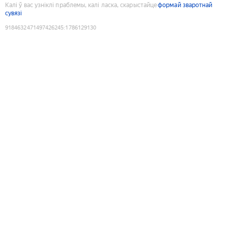
Калі ў вас узніклі праблемы, калі ласка, скарыстайце
формай зваротнай
сувязі
9184632471497426245
:
1786129130