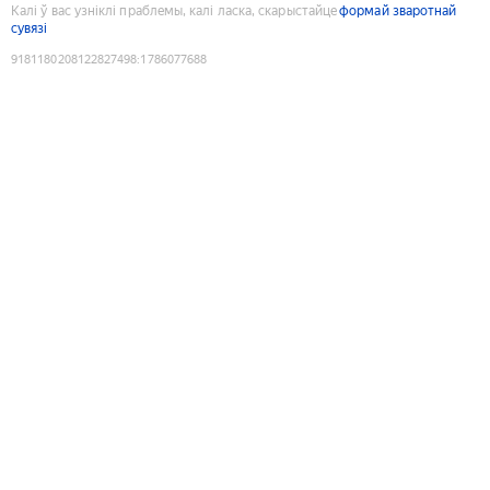
Калі ў вас узніклі праблемы, калі ласка, скарыстайце
формай зваротнай
сувязі
9181180208122827498
:
1786077688