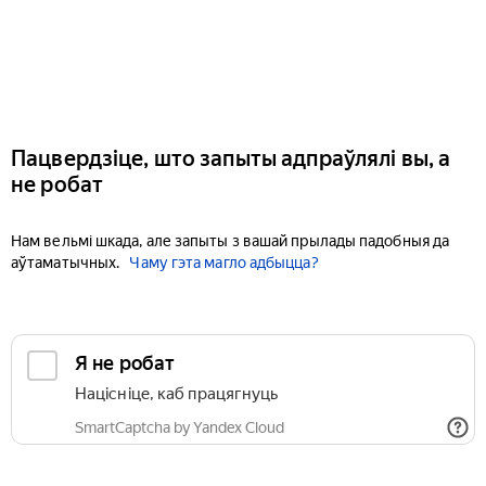
Пацвердзіце, што запыты адпраўлялі вы, а
не робат
Нам вельмі шкада, але запыты з вашай прылады падобныя да
аўтаматычных.
Чаму гэта магло адбыцца?
Я не робат
Націсніце, каб працягнуць
SmartCaptcha by Yandex Cloud