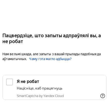
Пацвердзіце, што запыты адпраўлялі вы, а
не робат
Нам вельмі шкада, але запыты з вашай прылады падобныя да
аўтаматычных.
Чаму гэта магло адбыцца?
Я не робат
Націсніце, каб працягнуць
SmartCaptcha by Yandex Cloud