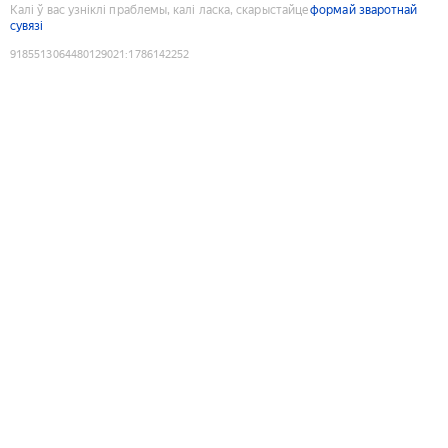
Калі ў вас узніклі праблемы, калі ласка, скарыстайце
формай зваротнай
сувязі
9185513064480129021
:
1786142252