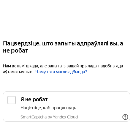
Пацвердзіце, што запыты адпраўлялі вы, а
не робат
Нам вельмі шкада, але запыты з вашай прылады падобныя да
аўтаматычных.
Чаму гэта магло адбыцца?
Я не робат
Націсніце, каб працягнуць
SmartCaptcha by Yandex Cloud