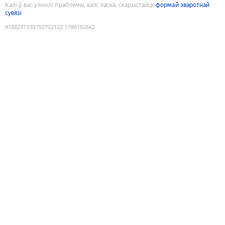
Калі ў вас узніклі праблемы, калі ласка, скарыстайце
формай зваротнай
сувязі
9188237035750702122
:
1786182842