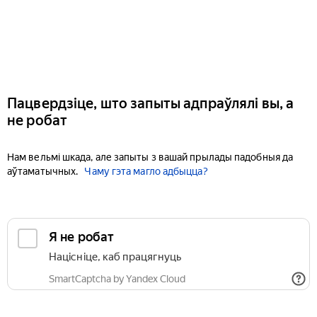
Пацвердзіце, што запыты адпраўлялі вы, а
не робат
Нам вельмі шкада, але запыты з вашай прылады падобныя да
аўтаматычных.
Чаму гэта магло адбыцца?
Я не робат
Націсніце, каб працягнуць
SmartCaptcha by Yandex Cloud