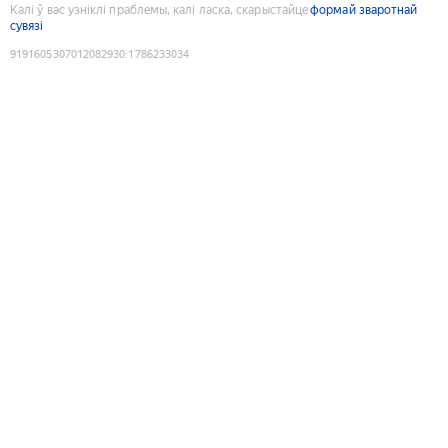
Калі ў вас узніклі праблемы, калі ласка, скарыстайце
формай зваротнай
сувязі
9191605307012082930
:
1786233034