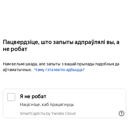
Пацвердзіце, што запыты адпраўлялі вы, а
не робат
Нам вельмі шкада, але запыты з вашай прылады падобныя да
аўтаматычных.
Чаму гэта магло адбыцца?
Я не робат
Націсніце, каб працягнуць
SmartCaptcha by Yandex Cloud