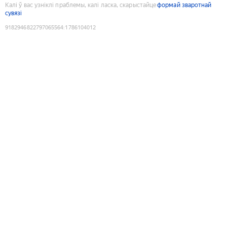
Калі ў вас узніклі праблемы, калі ласка, скарыстайце
формай зваротнай
сувязі
9182946822797065564
:
1786104012