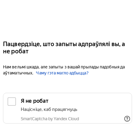
Пацвердзіце, што запыты адпраўлялі вы, а
не робат
Нам вельмі шкада, але запыты з вашай прылады падобныя да
аўтаматычных.
Чаму гэта магло адбыцца?
Я не робат
Націсніце, каб працягнуць
SmartCaptcha by Yandex Cloud