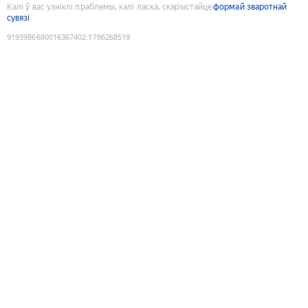
Калі ў вас узніклі праблемы, калі ласка, скарыстайце
формай зваротнай
сувязі
9193986680016367402
:
1786268519