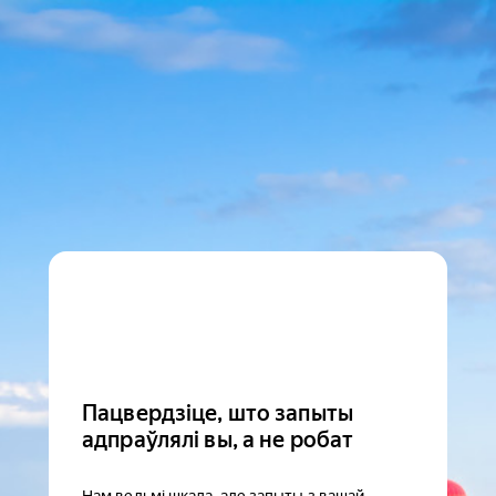
Пацвердзіце, што запыты
адпраўлялі вы, а не робат