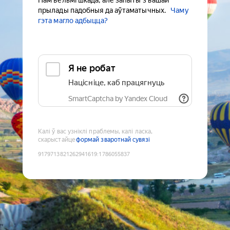
Нам вельмі шкада, але запыты з вашай
прылады падобныя да аўтаматычных.
Чаму
гэта магло адбыцца?
Я не робат
Націсніце, каб працягнуць
SmartCaptcha by Yandex Cloud
Калі ў вас узніклі праблемы, калі ласка,
скарыстайце
формай зваротнай сувязі
9179713821262941619
:
1786055837