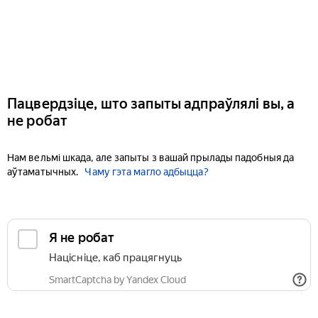
Пацвердзіце, што запыты адпраўлялі вы, а
не робат
Нам вельмі шкада, але запыты з вашай прылады падобныя да
аўтаматычных.
Чаму гэта магло адбыцца?
Я не робат
Націсніце, каб працягнуць
SmartCaptcha by Yandex Cloud