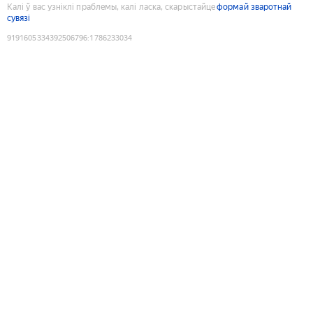
Калі ў вас узніклі праблемы, калі ласка, скарыстайце
формай зваротнай
сувязі
9191605334392506796
:
1786233034