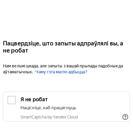
Пацвердзіце, што запыты адпраўлялі вы, а
не робат
Нам вельмі шкада, але запыты з вашай прылады падобныя да
аўтаматычных.
Чаму гэта магло адбыцца?
Я не робат
Націсніце, каб працягнуць
SmartCaptcha by Yandex Cloud