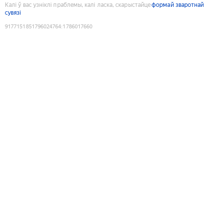
Калі ў вас узніклі праблемы, калі ласка, скарыстайце
формай зваротнай
сувязі
9177151851796024764
:
1786017660