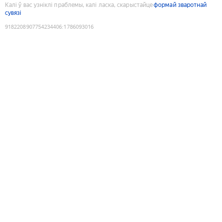
Калі ў вас узніклі праблемы, калі ласка, скарыстайце
формай зваротнай
сувязі
9182208907754234406
:
1786093016