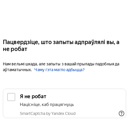
Пацвердзіце, што запыты адпраўлялі вы, а
не робат
Нам вельмі шкада, але запыты з вашай прылады падобныя да
аўтаматычных.
Чаму гэта магло адбыцца?
Я не робат
Націсніце, каб працягнуць
SmartCaptcha by Yandex Cloud