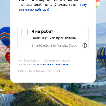
Нам вельмі шкада, але запыты з вашай
прылады падобныя да аўтаматычных.
Чаму
гэта магло адбыцца?
Я не робат
Націсніце, каб працягнуць
SmartCaptcha by Yandex Cloud
Калі ў вас узніклі праблемы, калі ласка,
скарыстайце
формай зваротнай сувязі
9184493565945644575
:
1786127060