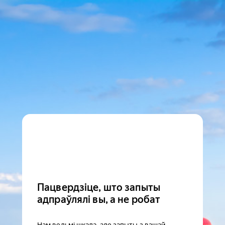
Пацвердзіце, што запыты
адпраўлялі вы, а не робат