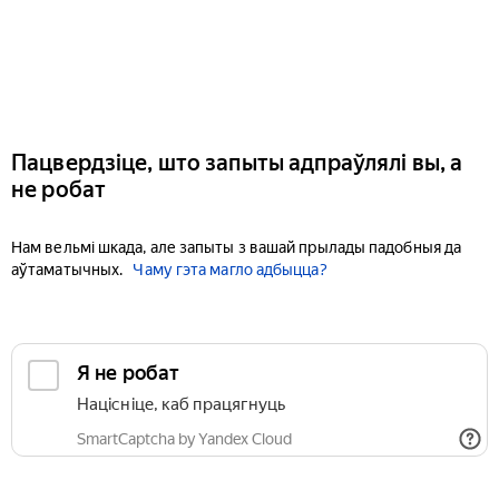
Пацвердзіце, што запыты адпраўлялі вы, а
не робат
Нам вельмі шкада, але запыты з вашай прылады падобныя да
аўтаматычных.
Чаму гэта магло адбыцца?
Я не робат
Націсніце, каб працягнуць
SmartCaptcha by Yandex Cloud