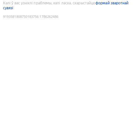
Калі ў вас узніклі праблемы, калі ласка, скарыстайце
формай зваротнай
сувязі
9193581808750183756
:
1786262486