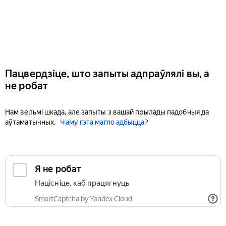
Пацвердзіце, што запыты адпраўлялі вы, а
не робат
Нам вельмі шкада, але запыты з вашай прылады падобныя да
аўтаматычных.
Чаму гэта магло адбыцца?
Я не робат
Націсніце, каб працягнуць
SmartCaptcha by Yandex Cloud