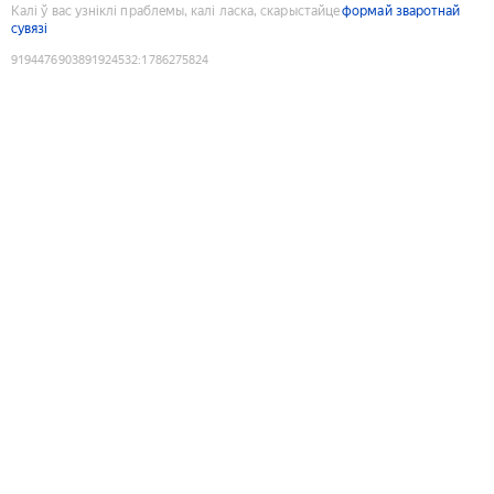
Калі ў вас узніклі праблемы, калі ласка, скарыстайце
формай зваротнай
сувязі
9194476903891924532
:
1786275824