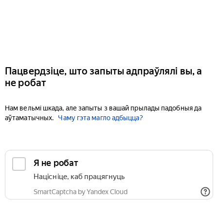
Пацвердзіце, што запыты адпраўлялі вы, а
не робат
Нам вельмі шкада, але запыты з вашай прылады падобныя да
аўтаматычных.
Чаму гэта магло адбыцца?
Я не робат
Націсніце, каб працягнуць
SmartCaptcha by Yandex Cloud