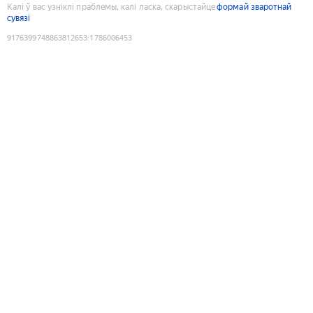
Калі ў вас узніклі праблемы, калі ласка, скарыстайце
формай зваротнай
сувязі
9176399748863812653
:
1786006453