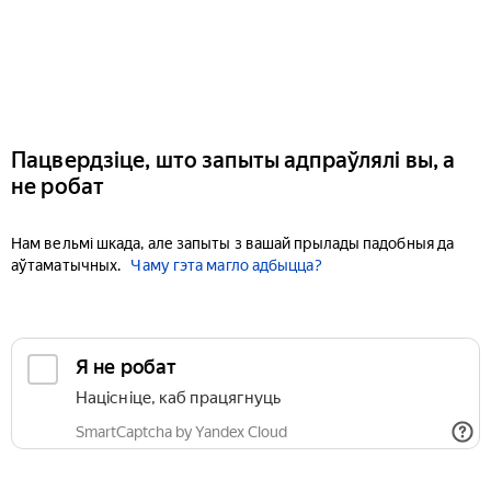
Пацвердзіце, што запыты адпраўлялі вы, а
не робат
Нам вельмі шкада, але запыты з вашай прылады падобныя да
аўтаматычных.
Чаму гэта магло адбыцца?
Я не робат
Націсніце, каб працягнуць
SmartCaptcha by Yandex Cloud